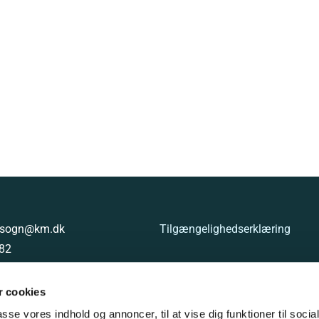
g.sogn@km.dk
Tilgængelighedserklæring
 82
8000853621
 cookies
passe vores indhold og annoncer, til at vise dig funktioner til soci