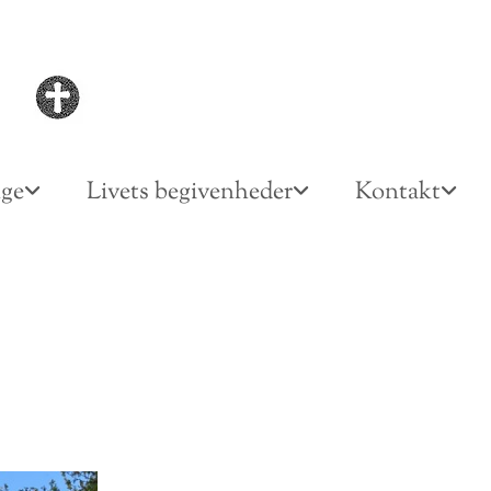
nge
Livets begivenheder
Kontakt