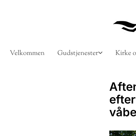
Velkommen
Gudstjenester
Kirke o
Afte
efte
våbe