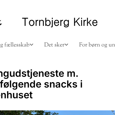
g fællesskab
Det sker
For børn og u
ngudstjeneste m.
rfølgende snacks i
nhuset