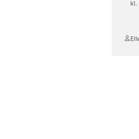
kl.
El