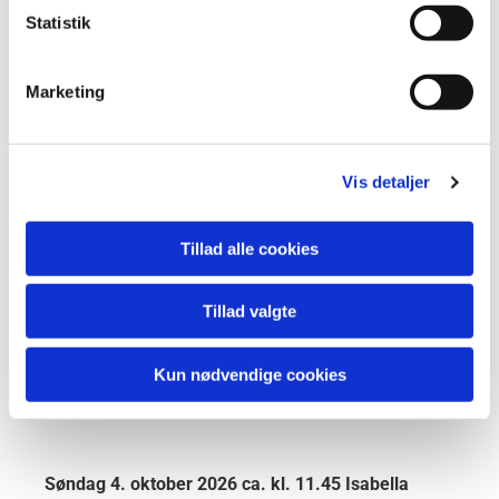
mange forskellige materialer. Hun maler både i olie
Statistik
og akryl, og på træ og lærred. Fælles for
begge er, at naturen omkring hjemmet i Bogense
Marketing
giver inspiration til kunsten.
Vis detaljer
Tillad alle cookies
Tillad valgte
Kun nødvendige cookies
Søndag 4. oktober 2026 ca. kl. 11.45 Isabella