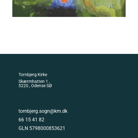
Tornbjerg Kirke
Skærmhatten 1 ,
5220 , Odense SØ
tornbjerg.sogn@km.dk
66 15 41 82
GLN 5798000853621