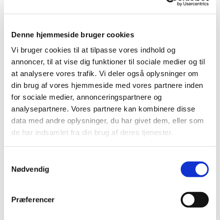
Denne hjemmeside bruger cookies
Vi bruger cookies til at tilpasse vores indhold og
annoncer, til at vise dig funktioner til sociale medier og til
at analysere vores trafik. Vi deler også oplysninger om
Søndag 23. august 2026 ca. kl. 11.45 Else Friis og
din brug af vores hjemmeside med vores partnere inden
Jørn Anderson
for sociale medier, annonceringspartnere og
analysepartnere. Vores partnere kan kombinere disse
Søndag den 23. august tager vi hul på
data med andre oplysninger, du har givet dem, eller som
efterårssæsonen i kunstforeningen med en
de har indsamlet fra din brug af deres tjenester.
dobbeltudstilling. Vi får besøg fra Kunstnerhjemmet
i Bogense, hvor Else Friis og Jørn Anderson bor,
Samtykkevalg
arbejder og udstiller. Jørn er trædrejer og er
Nødvendig
fascineret af samarbejdet med træet. Træets
struktur og styrke er afgørende for, hvilket værk der
Præferencer
bliver skabt. Else er billedkunstner og arbejder i