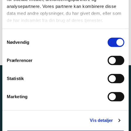
analysepartnere. Vores partnere kan kombinere disse
data med andre oplysninger, du har givet dem, eller som
de har indsamlet fra din brug af deres tjenester.
Samtykkevalg
Nødvendig
Præferencer
Statistik
Tornbjerg Kirke
Skærmhatten 1 ,
5220 , Odense SØ
Marketing
tornbjerg.sogn@km.dk
Vis detaljer
66 15 41 82