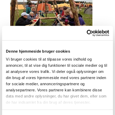
Denne hjemmeside bruger cookies
Vi bruger cookies til at tilpasse vores indhold og
annoncer, til at vise dig funktioner til sociale medier og til
Hvis du kan svare ja til disse spørgsmål, så er KFUM
at analysere vores trafik. Vi deler også oplysninger om
spejderne noget for dig, og hvis du vil vide mere og
din brug af vores hjemmeside med vores partnere inden
for sociale medier, annonceringspartnere og
opleve, hvordan det er at være spejder, så kom forbi
analysepartnere. Vores partnere kan kombinere disse
Tornbjerg KFUM spejdergruppe.
data med andre oplysninger, du har givet dem, eller som
Har du lyst til at være med, så er du
de har indsamlet fra din brug af deres tjenester.
velkommen
tirsdage kl. 18.00 - 19.30