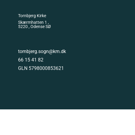
Tornbjerg Kirke
Skærmhatten 1 ,
5220 , Odense SØ
tornbjerg.sogn@km.dk
66 15 41 82
GLN 5798000853621