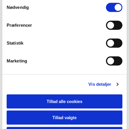
Samtykkevalg
Nødvendig
Er du forældre eller voksen, der kunne tænke dig at
prøve kræfter med spejderarbejdet, så er du også
rigtig velkommen til at kontakte os eller se forbi på
Præferencer
vores møder.
Statistik
Marketing
Vis detaljer
Tillad alle cookies
Mødetidspunkter:
Tillad valgte
Vi har møde hver tirsdag kl. 18.00 - 19.30 for alle