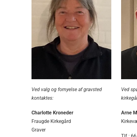
Ved valg og fornyelse af gravsted
Ved sp
kontaktes:
kirkegår
Charlotte Kroneder
Arne M
Fraugde Kirkegård
Kirkev
Graver
Tlf.: 6