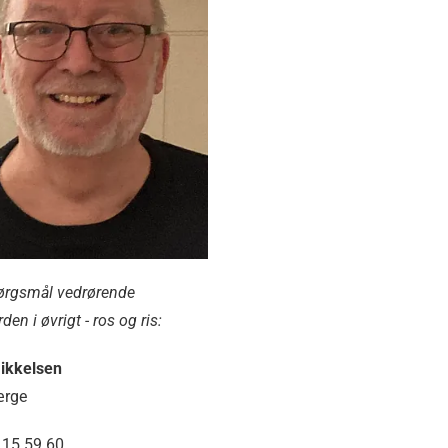
ørgsmål vedrørende
den i øvrigt - ros og ris:
ikkelsen
ærge
6 15 59 60