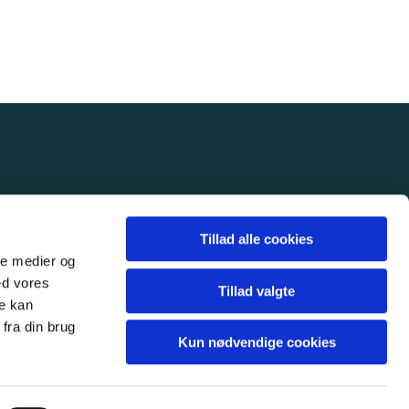
Tillad alle cookies
ale medier og
ed vores
Tillad valgte
re kan
fra din brug
Kun nødvendige cookies