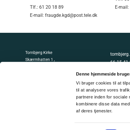
Tlf.: 61 20 18 89
E-mail
E-mail: fraugde.kgd@post.tele.dk
Tornbjerg Kirke
tornbjer
Skærmhatten 1 ,
66 15 41
5220 , Odense SØ
GLN 579
Denne hjemmeside bruger
Vi bruger cookies til at til
til at analysere vores tra
partnere inden for sociale
kombinere disse data med a
af deres tjenester.