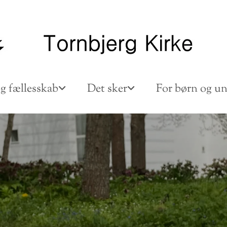
g fællesskab
Det sker
For børn og u