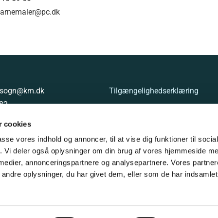
: arnemaler@pc.dk
g.sogn@km.dk
Tilgængelighedserklæring
 82
8000853621
 cookies
passe vores indhold og annoncer, til at vise dig funktioner til soci
fik. Vi deler også oplysninger om din brug af vores hjemmeside m
 medier, annonceringspartnere og analysepartnere. Vores partne
ndre oplysninger, du har givet dem, eller som de har indsamlet 
Log på ChurchDesk