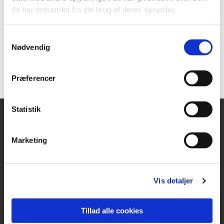
de har indsamlet fra din brug af deres tjenester.
Samtykkevalg
Nødvendig
Præferencer
Statistik
Marketing
"I min Faders hus er
Vis detaljer
der mange boliger."
Tillad alle cookies
Johannesevangeliet 14, vers 2