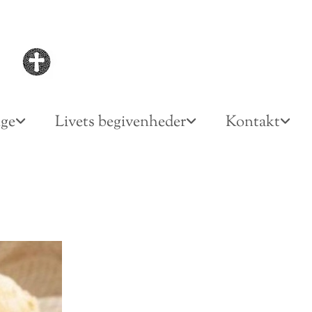
nge
Livets begivenheder
Kontakt