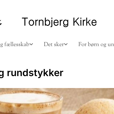
g fællesskab
Det sker
For børn og u
g rundstykker