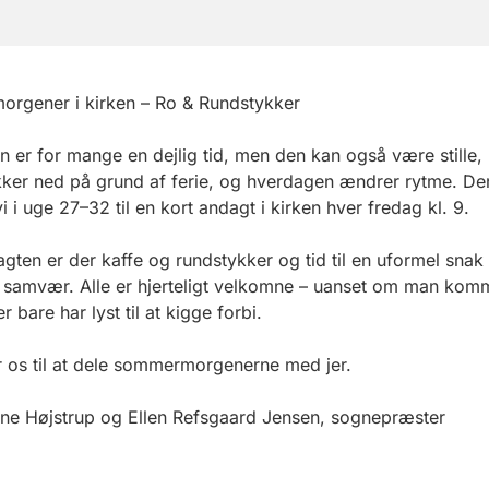
rgener i kirken – Ro & Rundstykker
er for mange en dejlig tid, men den kan også være stille, 
ker ned på grund af ferie, og hverdagen ændrer rytme. De
vi i uge 27–32 til en kort andagt i kirken hver fredag kl. 9.
agten er der kaffe og rundstykker og tid til en uformel snak
 samvær. Alle er hjerteligt velkomne – uanset om man komm
er bare har lyst til at kigge forbi.
 os til at dele sommermorgenerne med jer.
ine Højstrup og Ellen Refsgaard Jensen, sognepræster