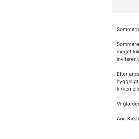
Sommermo
Sommeren 
meget luk
inviterer 
Efter and
hyggeligt
kirken ell
Vi glæder
Ann Kirst