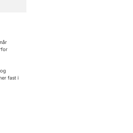
når
rfor
 og
er fast i