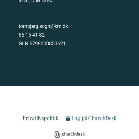
5220 , Odense SØ
tornbjerg.sogn@km.dk
66 15 41 82
GLN 5798000853621
Privatlivspolitik
Log på ChurchDesk