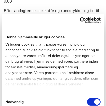
9.00
Efter andagten er der kaffe og rundstykker og tid til
en uformel snak og hyggeligt samvær. Alle er
hjerteligt velkomne – uanset om man kommer fast i
kirken eller bare har lyst til at kigge forbi.
Denne hjemmeside bruger cookies
Vi glæder os til at dele sommermorgenerne med jer.
Vi bruger cookies til at tilpasse vores indhold og
Ann Kirstine Højstrup og Ellen Refsgaard Jensen,
annoncer, til at vise dig funktioner til sociale medier og til
sognepræster
at analysere vores trafik. Vi deler også oplysninger om
din brug af vores hjemmeside med vores partnere inden
for sociale medier, annonceringspartnere og
analysepartnere. Vores partnere kan kombinere disse
data med andre oplysninger, du har givet dem, eller som
de har indsamlet fra din brug af deres tjenester.
Samtykkevalg
Nødvendig