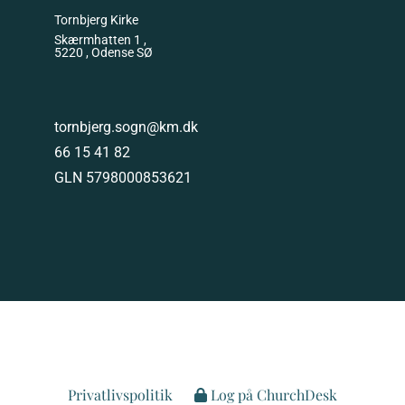
Tornbjerg Kirke
Skærmhatten 1 ,
5220 , Odense SØ
tornbjerg.sogn@km.dk
66 15 41 82
GLN 5798000853621
Privatlivspolitik
Log på ChurchDesk