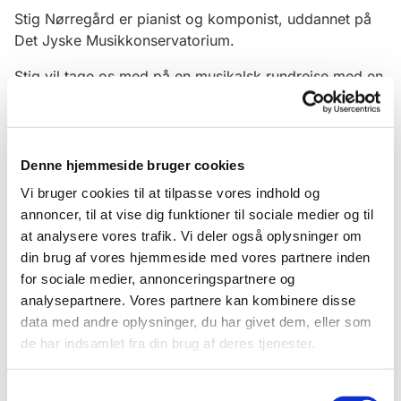
Stig Nørreg
å
rd er pianist og komponist, uddannet på
Det Jyske Musikkonservatorium.
Stig vil tage os
med på en musikalsk rundrejse med en
perlerække af viser og monologer af
revyens
mestre:
Osvald Helmuth, Arthur Jensen, Helge Kjærulf
Schmidt, Poul Reichhardt, Kurt ”Røde” Ravn, Victor
Borge, Ebbe Rode og Ib Schønberg.
Han
trakterer
Denne hjemmeside bruger cookies
tangenterne og byder ind til fællessang, anekdoter og
Vi bruger cookies til at tilpasse vores indhold og
lidt revy-quiz.
Han
er alene
”
på scenen
”
som vise-
annoncer, til at vise dig funktioner til sociale medier og til
vært, men får dog hjælp fra en stumtjener og en
at analysere vores trafik. Vi deler også oplysninger om
rumsterstang!
din brug af vores hjemmeside med vores partnere inden
for sociale medier, annonceringspartnere og
analysepartnere. Vores partnere kan kombinere disse
data med andre oplysninger, du har givet dem, eller som
de har indsamlet fra din brug af deres tjenester.
Samtykkevalg