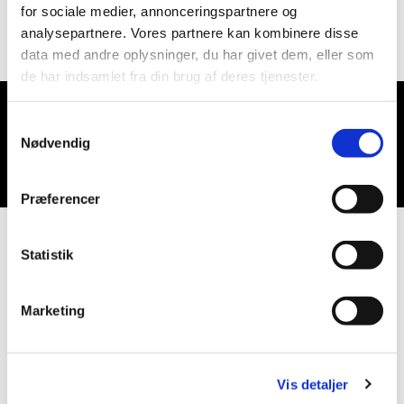
for sociale medier, annonceringspartnere og
analysepartnere. Vores partnere kan kombinere disse
data med andre oplysninger, du har givet dem, eller som
de har indsamlet fra din brug af deres tjenester.
Samtykkevalg
Du vil måske også kunne lide...
Nødvendig
Præferencer
Statistik
Marketing
Vis detaljer