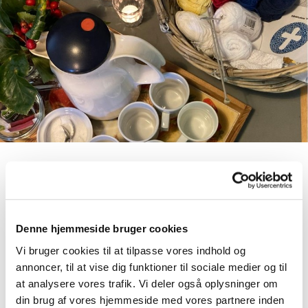
Strikkehjørnet, fredage kl. 10.00 - 11.30
Strikkehjørnet
Denne hjemmeside bruger cookies
Fredage kl. 10.00-11.30 hygger vi med kaffe/te og
eget håndarbejde i kirke- og kulturmedarbejderhjørnet.
Vi bruger cookies til at tilpasse vores indhold og
Har du har lyst, kan du være med til at strikke
annoncer, til at vise dig funktioner til sociale medier og til
dåbsklude, politibamser mv. Opskrifter og garn
at analysere vores trafik. Vi deler også oplysninger om
udleveres af Tornbjerg Kirke.
din brug af vores hjemmeside med vores partnere inden