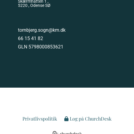
Skærmhatten 1 ,
5220 , Odense SØ
tornbjerg.sogn@km.dk
66 15 41 82
GLN 5798000853621
Privatlivspolitik
Log på ChurchDesk