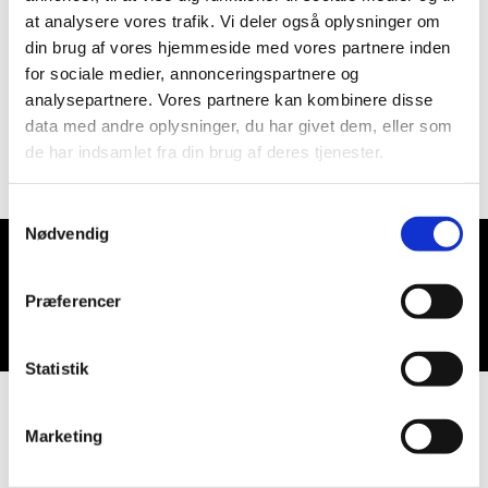
at analysere vores trafik. Vi deler også oplysninger om
din brug af vores hjemmeside med vores partnere inden
for sociale medier, annonceringspartnere og
analysepartnere. Vores partnere kan kombinere disse
data med andre oplysninger, du har givet dem, eller som
de har indsamlet fra din brug af deres tjenester.
Samtykkevalg
Nødvendig
Du vil måske også kunne lide...
Præferencer
Statistik
Marketing