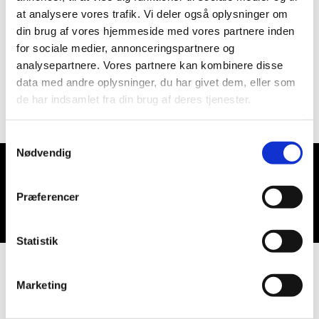
at analysere vores trafik. Vi deler også oplysninger om
din brug af vores hjemmeside med vores partnere inden
for sociale medier, annonceringspartnere og
analysepartnere. Vores partnere kan kombinere disse
data med andre oplysninger, du har givet dem, eller som
de har indsamlet fra din brug af deres tjenester.
Samtykkevalg
Nødvendig
Du vil måske også kunne lide...
Præferencer
Statistik
Marketing