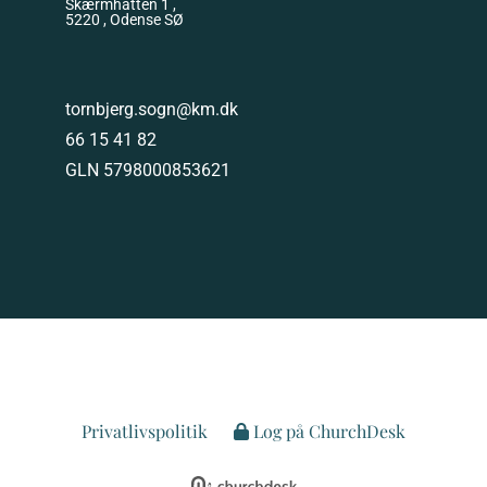
Skærmhatten 1 ,
5220 , Odense SØ
tornbjerg.sogn@km.dk
66 15 41 82
GLN 5798000853621
Privatlivspolitik
Log på ChurchDesk