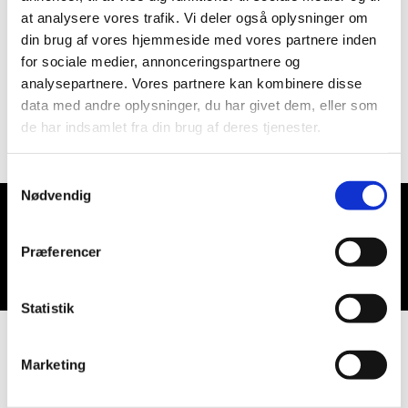
at analysere vores trafik. Vi deler også oplysninger om
din brug af vores hjemmeside med vores partnere inden
for sociale medier, annonceringspartnere og
analysepartnere. Vores partnere kan kombinere disse
data med andre oplysninger, du har givet dem, eller som
de har indsamlet fra din brug af deres tjenester.
Samtykkevalg
Nødvendig
Du vil måske også kunne lide...
Præferencer
Statistik
Marketing