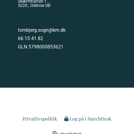
Skærmhatten 1 ,
5220 , Odense SØ
tornbjerg.sogn@km.dk
66 15 41 82
GLN 5798000853621
Privatlivspolitik
Log på ChurchDesk