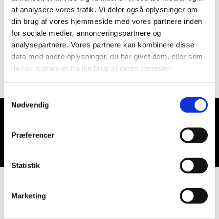
at analysere vores trafik. Vi deler også oplysninger om
din brug af vores hjemmeside med vores partnere inden
for sociale medier, annonceringspartnere og
analysepartnere. Vores partnere kan kombinere disse
data med andre oplysninger, du har givet dem, eller som
de har indsamlet fra din brug af deres tjenester.
Samtykkevalg
Nødvendig
Du vil måske også kunne lide...
Præferencer
Statistik
Marketing