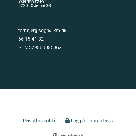
Skærmhatten 1 ,
5220 , Odense SØ
tornbjerg.sogn@km.dk
66 15 41 82
GLN 5798000853621
Privatlivspolitik
Log på ChurchDesk