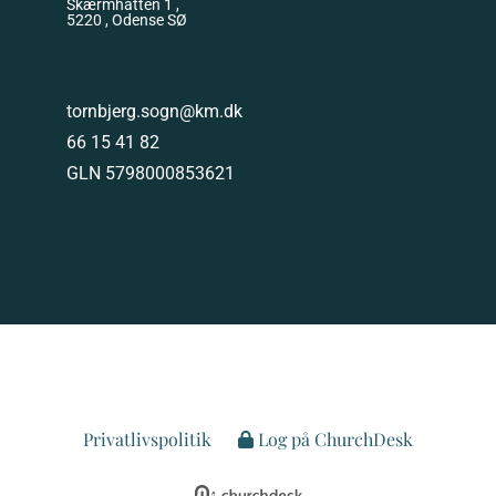
Skærmhatten 1 ,
5220 , Odense SØ
tornbjerg.sogn@km.dk
66 15 41 82
GLN 5798000853621
Privatlivspolitik
Log på ChurchDesk