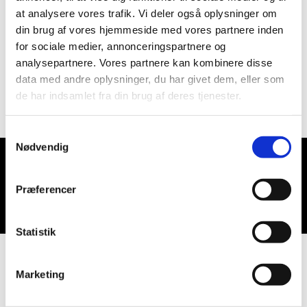
at analysere vores trafik. Vi deler også oplysninger om
din brug af vores hjemmeside med vores partnere inden
for sociale medier, annonceringspartnere og
analysepartnere. Vores partnere kan kombinere disse
data med andre oplysninger, du har givet dem, eller som
de har indsamlet fra din brug af deres tjenester.
Samtykkevalg
Nødvendig
Du vil måske også kunne lide...
Præferencer
Statistik
Marketing