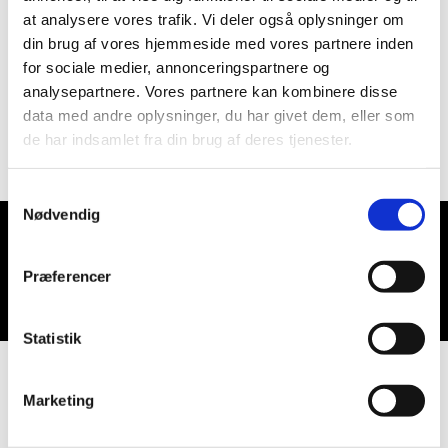
at analysere vores trafik. Vi deler også oplysninger om
din brug af vores hjemmeside med vores partnere inden
for sociale medier, annonceringspartnere og
analysepartnere. Vores partnere kan kombinere disse
data med andre oplysninger, du har givet dem, eller som
de har indsamlet fra din brug af deres tjenester.
Samtykkevalg
Nødvendig
Du vil måske også kunne lide...
Præferencer
Statistik
Marketing