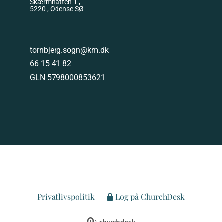
Skærmhatten 1 ,
5220 , Odense SØ
tornbjerg.sogn@km.dk
66 15 41 82
GLN 5798000853621
Privatlivspolitik
Log på ChurchDesk