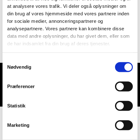
at analysere vores trafik. Vi deler også oplysninger om
din brug af vores hjemmeside med vores partnere inden
for sociale medier, annonceringspartnere og
analysepartnere. Vores partnere kan kombinere disse
data med andre oplysninger, du har givet dem, eller som
de har indsamlet fra din brug af deres tjenester.
Samtykkevalg
Nødvendig
Du vil måske også kunne lide...
Præferencer
Statistik
Marketing