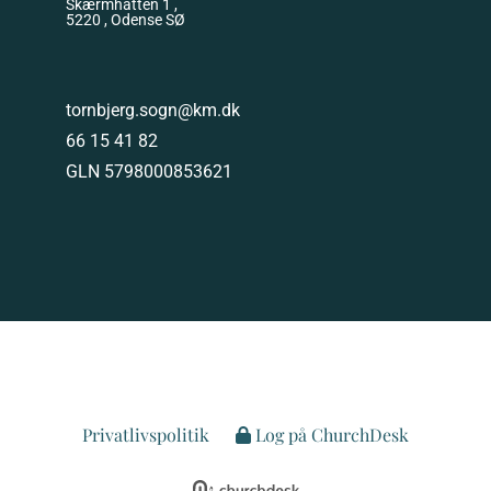
Skærmhatten 1 ,
5220 , Odense SØ
tornbjerg.sogn@km.dk
66 15 41 82
GLN 5798000853621
Privatlivspolitik
Log på ChurchDesk