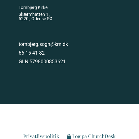
Tornbjerg Kirke
Skærmhatten 1 ,
5220 , Odense SØ
tornbjerg.sogn@km.dk
66 15 41 82
GLN 5798000853621
Privatlivspolitik
Log på ChurchDesk