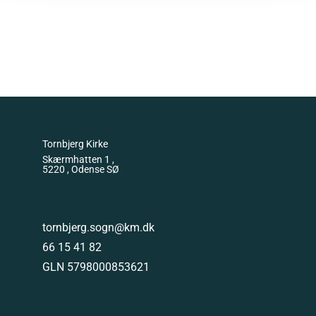
Tornbjerg Kirke
Skærmhatten 1 ,
5220 , Odense SØ
tornbjerg.sogn@km.dk
66 15 41 82
GLN 5798000853621