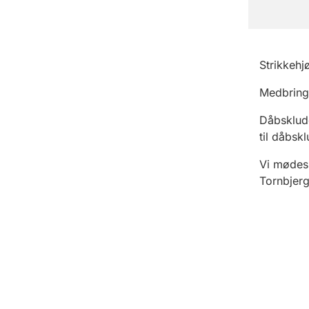
Strikkehj
Medbring
Dåbsklude
til dåbskl
Vi mødes 
Tornbjerg