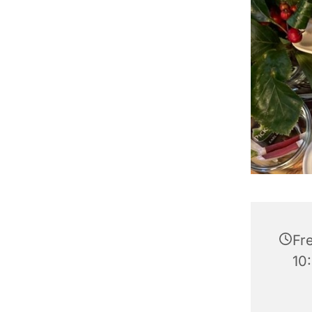
Fre
10: