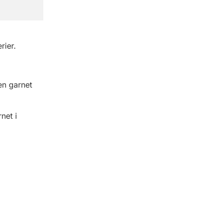
erier.
en garnet
net i