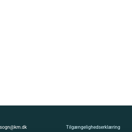
g.sogn@km.dk
Tilgængelighedserklæring