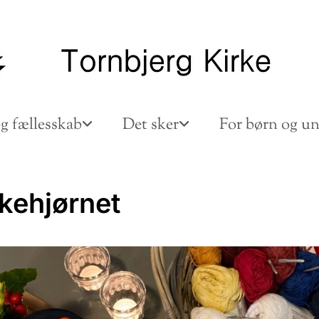
g fællesskab
Det sker
For børn og u
kkehjørnet