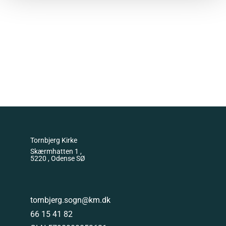
Tornbjerg Kirke
Skærmhatten 1 ,
5220 , Odense SØ
tornbjerg.sogn@km.dk
66 15 41 82