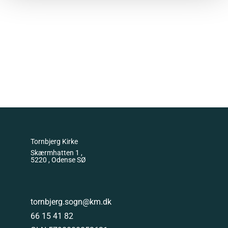
Tornbjerg Kirke
Skærmhatten 1 ,
5220 , Odense SØ
tornbjerg.sogn@km.dk
66 15 41 82