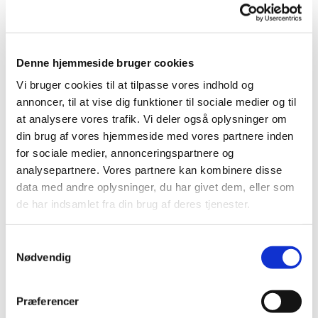
også huer til kvinderne i reden.
Vi mødes fredage kl. 10.00 - 11.30 i Kirke- og
kulturmedarbejderhjørnet i Tornbjerg Kirke
Denne hjemmeside bruger cookies
Vi bruger cookies til at tilpasse vores indhold og
annoncer, til at vise dig funktioner til sociale medier og til
at analysere vores trafik. Vi deler også oplysninger om
din brug af vores hjemmeside med vores partnere inden
for sociale medier, annonceringspartnere og
analysepartnere. Vores partnere kan kombinere disse
data med andre oplysninger, du har givet dem, eller som
de har indsamlet fra din brug af deres tjenester.
Samtykkevalg
Nødvendig
Præferencer