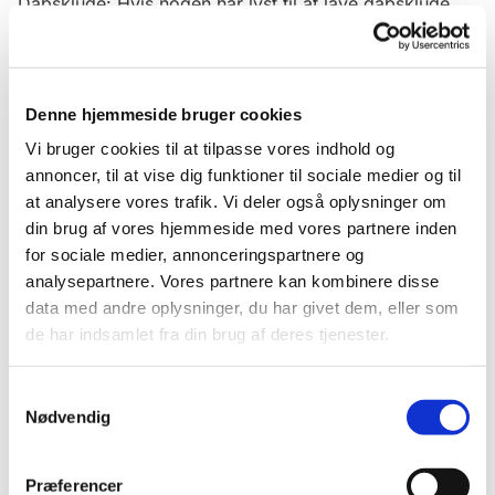
Dåbsklude: Hvis nogen har lyst til at lave dåbsklude,
udleverer kirken garnet til dåbskludene. Vi strikker
også huer til kvinderne i reden.
Vi mødes fredage kl. 10.00 - 11.30 i Kirke- og
Denne hjemmeside bruger cookies
kulturmedarbejderhjørnet i Tornbjerg Kirke
Vi bruger cookies til at tilpasse vores indhold og
annoncer, til at vise dig funktioner til sociale medier og til
at analysere vores trafik. Vi deler også oplysninger om
din brug af vores hjemmeside med vores partnere inden
for sociale medier, annonceringspartnere og
analysepartnere. Vores partnere kan kombinere disse
data med andre oplysninger, du har givet dem, eller som
de har indsamlet fra din brug af deres tjenester.
Samtykkevalg
Nødvendig
Præferencer