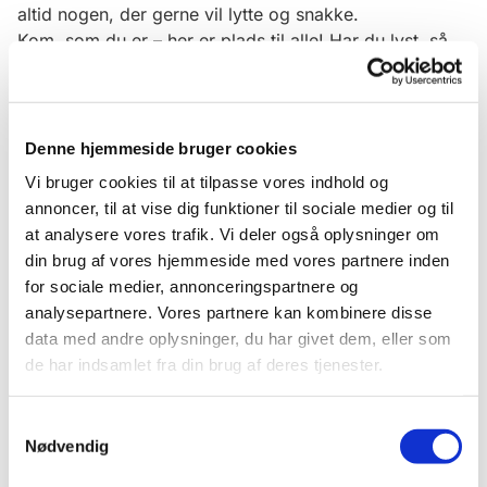
altid nogen, der gerne vil lytte og snakke.
Kom, som du er – her er plads til alle! Har du lyst, så
kom med og afslut aftenen med en sang og fadervor i
kirken.
Unge spiser sammen følgende torsdage:
Denne hjemmeside bruger cookies
28. maj, 25. juni, 30. juli, 27. august, 24. september,
Vi bruger cookies til at tilpasse vores indhold og
29. oktober og 26. november 2026
annoncer, til at vise dig funktioner til sociale medier og til
at analysere vores trafik. Vi deler også oplysninger om
din brug af vores hjemmeside med vores partnere inden
for sociale medier, annonceringspartnere og
analysepartnere. Vores partnere kan kombinere disse
data med andre oplysninger, du har givet dem, eller som
de har indsamlet fra din brug af deres tjenester.
Samtykkevalg
Nødvendig