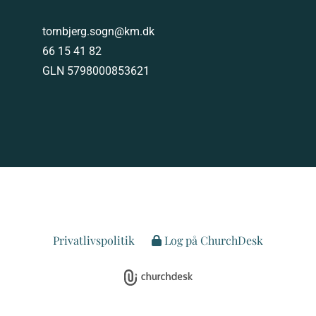
tornbjerg.sogn@km.dk
66 15 41 82
GLN 5798000853621
Privatlivspolitik
Log på ChurchDesk