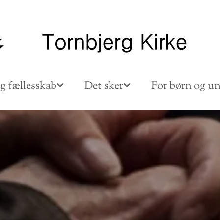
g fællesskab
Det sker
For børn og u