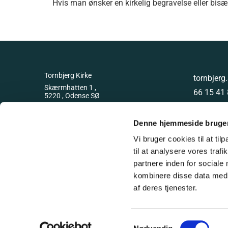
Hvis man ønsker en kirkelig begravelse eller bis
Tornbjerg Kirke
tornbjer
Skærmhatten 1 ,
66 15 41
5220 , Odense SØ
GLN 579
Denne hjemmeside bruger
Vi bruger cookies til at til
til at analysere vores tra
partnere inden for sociale
kombinere disse data med a
af deres tjenester.
Samtykkevalg