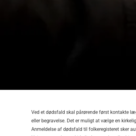
Ved et dødsfald skal pårørende først kontakte læ
eller begravelse. Det er muligt at vælge en kirkeli
Anmeldelse af dødsfald til folkeregisteret sker 