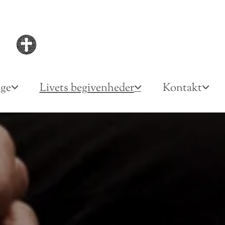
nge
Livets begivenheder
Kontakt