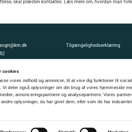
ættelse, skal præsten kontaktes. Læs mere om, hvordan man forb
g.sogn@km.dk
Tilgængelighedserklæring
 82
8000853621
 cookies
passe vores indhold og annoncer, til at vise dig funktioner til soci
fik. Vi deler også oplysninger om din brug af vores hjemmeside m
 medier, annonceringspartnere og analysepartnere. Vores partne
ndre oplysninger, du har givet dem, eller som de har indsamlet 
Privatlivspolitik
Log på ChurchDesk