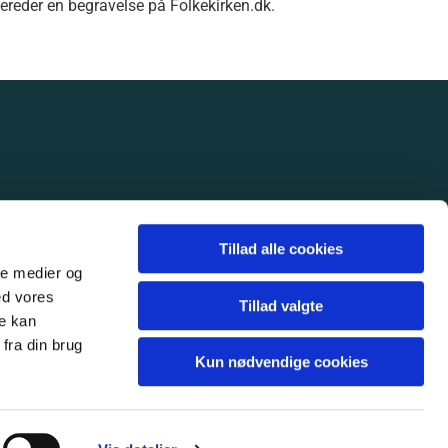
ereder en begravelse på Folkekirken.dk.
Tillad alle cookies
ale medier og
ed vores
Tillad valgte
re kan
fra din brug
Kun nødvendige cookies