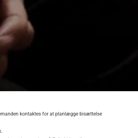
edemanden kontaktes for at planlægge bisættelse
k.